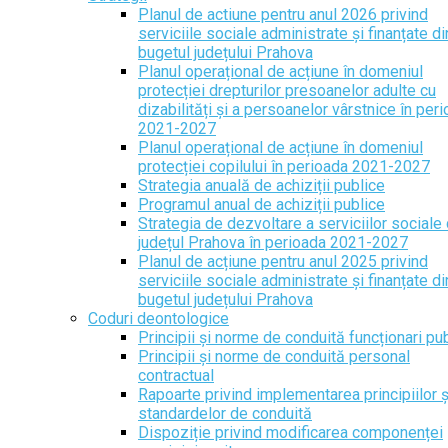
Planul de actiune pentru anul 2026 privind
serviciile sociale administrate și finanțate di
bugetul județului Prahova
Planul operațional de acțiune în domeniul
protecției drepturilor presoanelor adulte cu
dizabilități și a persoanelor vârstnice în per
2021-2027
Planul operațional de acțiune în domeniul
protecției copilului în perioada 2021-2027
Strategia anuală de achiziții publice
Programul anual de achiziții publice
Strategia de dezvoltare a serviciilor sociale 
județul Prahova în perioada 2021-2027
Planul de acțiune pentru anul 2025 privind
serviciile sociale administrate și finanțate di
bugetul județului Prahova
Coduri deontologice
Principii și norme de conduită funcționari pub
Principii și norme de conduită personal
contractual
Rapoarte privind implementarea principiilor ș
standardelor de conduită
Dispoziție privind modificarea componenței