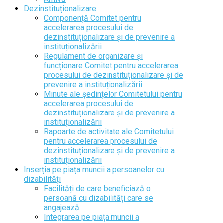
Dezinstituționalizare
Componență Comitet pentru
accelerarea procesului de
dezinstituționalizare și de prevenire a
instituționalizării
Regulament de organizare și
funcționare Comitet pentru accelerarea
procesului de dezinstituționalizare și de
prevenire a instituționalizării
Minute ale ședințelor Comitetului pentru
accelerarea procesului de
dezinstituționalizare și de prevenire a
instituționalizării
Rapoarte de activitate ale Comitetului
pentru accelerarea procesului de
dezinstituționalizare și de prevenire a
instituționalizării
Inserția pe piața muncii a persoanelor cu
dizabilități
Facilități de care beneficiază o
persoană cu dizabilități care se
angajează
Integrarea pe piața muncii a