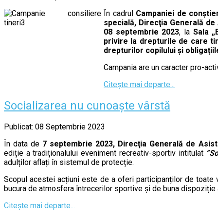
În cadrul
Campaniei de conștient
specială,
Direcţia Generală de 
08 septembrie 2023
, la
Sala „
privire la drepturile de care ti
drepturilor copilului și obligații
Campania are un caracter pro-activ 
Citește mai departe...
Socializarea nu cunoaște vârstă
Publicat: 08 Septembrie 2023
În data de
7 septembrie 2023,
Direcţia Generală de Asist
ediție a tradiționalului eveniment recreativ-sportiv intitulat
”So
adulților aflați în sistemul de protecție.
Scopul acestei acțiuni este de a oferi participanților de toate 
bucura de atmosfera întrecerilor sportive și de buna dispoziție
Citește mai departe...