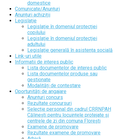
domestice
Comunicate/Anunțuri
Anunțuri achiziții
Legislaţie
Legislaţie în domeniul protecţiei
copilului
Legislaţie în domeniul protecţiei
adultului
Legislaţie generală în asistenţa socială
Link-uri utile
Informatii de interes public
Lista documentelor de interes public
Lista documentelor produse sau
gestionate
Modalități de contestare
Oportunităţi de angajare
Anunțuri concurs
Rezultate concursuri
Selecție personal din cadrul CRRNPAH
Călinești pentru locuințele protejate și
centrele de zi din comuna Florești
Examene de promovare
Rezultate examene de promovare
Arhivă