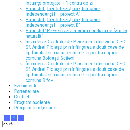
locuințe protejate + 1 centru de zi
Proiectul „Trei: Interacțiune, Integrare,
Independență! – proiect A”
Proiectul „Trei: Interacțiune, Integrare,
Independență! – proiect B”
Proiectul ”Prevenirea separării copilului de familia
naturală”
Închiderea Centrului de Plasament din cadrul CSC
Sf. Andrei Ploiești prin înființarea a două case de
tip familial și a unui centru de zi pentru copii în
comuna Boldești Scăeni
Închiderea Centrului de Plasament din cadrul CSC
Sf. Andrei Ploiești prin înființarea a două case de
tip familial și a unui centru de zi pentru copii în
comuna Rîfov
Evenimente
Parteneriate
Contact
Program audiente
Program funcţionare
+
A
--