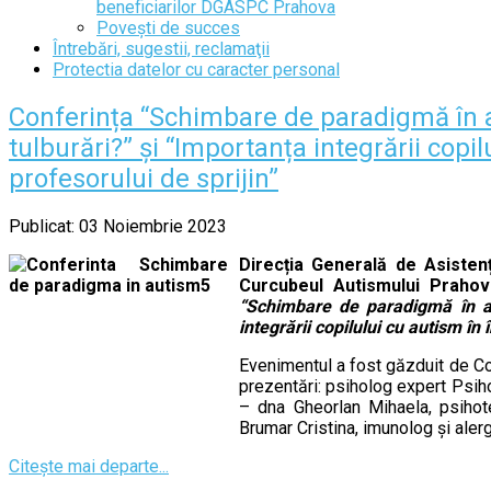
beneficiarilor DGASPC Prahova
Povești de succes
Întrebări, sugestii, reclamaţii
Protectia datelor cu caracter personal
Conferința “Schimbare de paradigmă în a
tulburări?” și “Importanța integrării cop
profesorului de sprijin”
Publicat: 03 Noiembrie 2023
Direcția Generală de Asistenț
Curcubeul Autismului Prahov
“Schimbare de paradigmă în au
integrării copilului cu autism în
Evenimentul a fost găzduit de Con
prezentări: psiholog expert Psiho
– dna Gheorlan Mihaela, psihote
Brumar Cristina, imunolog și alerg
Citește mai departe...