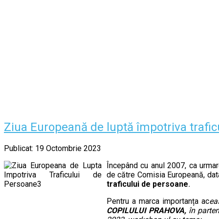
Ziua Europeană de luptă împotriva trafi
Publicat: 19 Octombrie 2023
Începând cu anul 2007, ca urmar
de către Comisia Europeană, da
traficului de persoane
.
Pentru a marca importanța ac
ea
COPILULUI PRAHOVA,
în parte