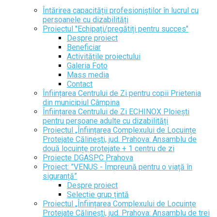
Întărirea capacității profesioniștilor în lucrul cu
persoanele cu dizabilități
Proiectul "Echipați/pregătiți pentru succes"
Despre proiect
Beneficiar
Activitățile proiectului
Galeria Foto
Mass media
Contact
Înființarea Centrului de Zi pentru copii Prietenia
din municipiul Câmpina
Înființarea Centrului de Zi ECHINOX Ploiești
pentru persoane adulte cu dizabilități
Proiectul „Înființarea Complexului de Locuințe
Protejate Călinești, jud. Prahova: Ansamblu de
două locuințe protejate + 1 centru de zi
Proiecte DGASPC Prahova
Proiect: ”VENUS - Împreună pentru o viață în
siguranță”
Despre proiect
Selecție grup țintă
Proiectul „Înființarea Complexului de Locuințe
Protejate Călinești, jud. Prahova: Ansamblu de trei