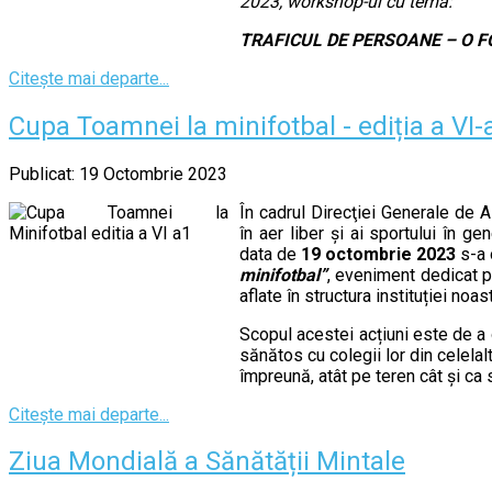
2023, workshop-ul cu tema:
TRAFICUL DE PERSOANE – O F
Citește mai departe...
Cupa Toamnei la minifotbal - ediția a VI-
Publicat: 19 Octombrie 2023
În cadrul Direcţiei Generale de A
în aer liber și ai sportului în ge
data de
19 octombrie 2023
s-a 
minifotbal”
, eveniment dedicat pe
aflate în structura instituției noas
Scopul acestei acțiuni este de a o
sănătos cu colegii lor din celela
împreună, atât pe teren cât și ca 
Citește mai departe...
Ziua Mondială a Sănătății Mintale