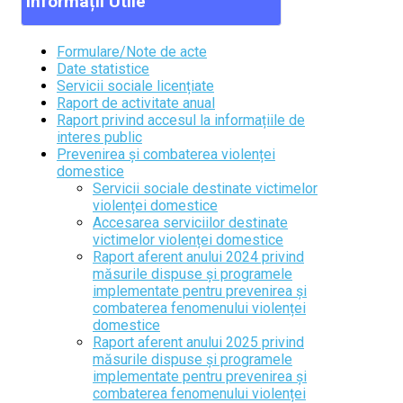
Informații
Utile
Formulare/Note de acte
Date statistice
Servicii sociale licențiate
Raport de activitate anual
Raport privind accesul la informațiile de
interes public
Prevenirea și combaterea violenței
domestice
Servicii sociale destinate victimelor
violenței domestice
Accesarea serviciilor destinate
victimelor violenței domestice
Raport aferent anului 2024 privind
măsurile dispuse și programele
implementate pentru prevenirea și
combaterea fenomenului violenței
domestice
Raport aferent anului 2025 privind
măsurile dispuse și programele
implementate pentru prevenirea și
combaterea fenomenului violenței