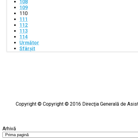
108
109
110
111
112
113
114
Următor
Sfârșit
Copyright ©
Copyright © 2016 Direcţia Generală de Asiste
Arhivă