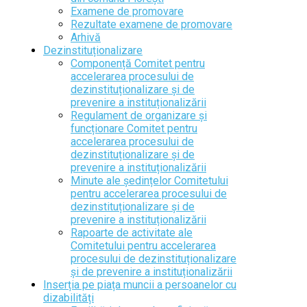
Examene de promovare
Rezultate examene de promovare
Arhivă
Dezinstituționalizare
Componență Comitet pentru
accelerarea procesului de
dezinstituționalizare și de
prevenire a instituționalizării
Regulament de organizare și
funcționare Comitet pentru
accelerarea procesului de
dezinstituționalizare și de
prevenire a instituționalizării
Minute ale ședințelor Comitetului
pentru accelerarea procesului de
dezinstituționalizare și de
prevenire a instituționalizării
Rapoarte de activitate ale
Comitetului pentru accelerarea
procesului de dezinstituționalizare
și de prevenire a instituționalizării
Inserția pe piața muncii a persoanelor cu
dizabilități