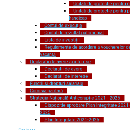
Unitati de protectie pentru c
Unitati de protectie pentru 
handicap
Contul de execuție
Contul de rezultat patrimonial
Lista de investiții
Regulamente de acordare a voucherelor d
vacanță
Declaratii de avere si interese
Declaratii de avere
Declaratii de interese
Funcții si drepturi salariale
Comisia paritară
Strategia Națională Anticorupție 2021 - 2025
Dispozitie aprobare Plan Integritate 2021
2025
Plan Integritate 2021-2025