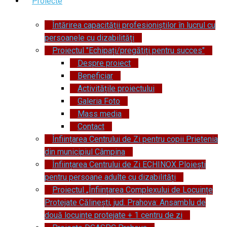
Proiecte
Întărirea capacității profesioniștilor în lucrul cu
persoanele cu dizabilități
Proiectul "Echipați/pregătiți pentru succes"
Despre proiect
Beneficiar
Activitățile proiectului
Galeria Foto
Mass media
Contact
Înființarea Centrului de Zi pentru copii Prietenia
din municipiul Câmpina
Înființarea Centrului de Zi ECHINOX Ploiești
pentru persoane adulte cu dizabilități
Proiectul „Înființarea Complexului de Locuințe
Protejate Călinești, jud. Prahova: Ansamblu de
două locuințe protejate + 1 centru de zi