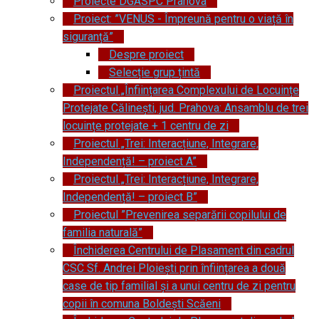
Proiecte DGASPC Prahova
Proiect: ”VENUS - Împreună pentru o viață în
siguranță”
Despre proiect
Selecție grup țintă
Proiectul „Înființarea Complexului de Locuințe
Protejate Călinești, jud. Prahova: Ansamblu de trei
locuințe protejate + 1 centru de zi
Proiectul „Trei: Interacțiune, Integrare,
Independență! – proiect A”
Proiectul „Trei: Interacțiune, Integrare,
Independență! – proiect B”
Proiectul ”Prevenirea separării copilului de
familia naturală”
Închiderea Centrului de Plasament din cadrul
CSC Sf. Andrei Ploiești prin înființarea a două
case de tip familial și a unui centru de zi pentru
copii în comuna Boldești Scăeni