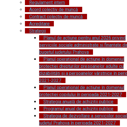
Regulament intern
Acord colectiv de muncă
Contract colectiv de muncă
Acreditare
Strategii
Planul de actiune pentru anul 2026 privind
serviciile sociale administrate și finanțate di
bugetul județului Prahova
Planul operațional de acțiune în domeniul
protecției drepturilor presoanelor adulte cu
dizabilități și a persoanelor vârstnice în per
2021-2027
Planul operațional de acțiune în domeniul
protecției copilului în perioada 2021-2027
Strategia anuală de achiziții publice
Programul anual de achiziții publice
Strategia de dezvoltare a serviciilor socia
județul Prahova în perioada 2021-2027