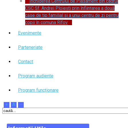
Închiderea Centrului de Plasament din cadrul
CSC Sf. Andrei Ploiești prin înființarea a două
case de tip familial și a unui centru de zi pentru
copii în comuna Rîfov
Evenimente
Parteneriate
Contact
Program audiente
Program funcţionare
+
A
--