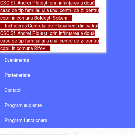
CSC Sf. Andrei Ploiești prin înființarea a două
case de tip familial și a unui centru de zi pentru
copii în comuna Boldești Scăeni
Închiderea Centrului de Plasament din cadrul
CSC Sf. Andrei Ploiești prin înființarea a două
case de tip familial și a unui centru de zi pentru
copii în comuna Rîfov
Evenimente
Parteneriate
Contact
Program audiente
Program funcţionare