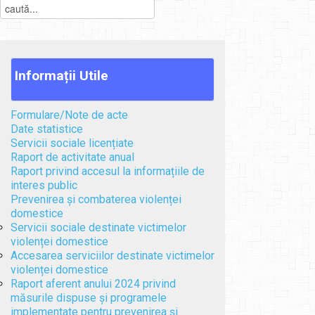
Informații
Utile
Formulare/Note de acte
Date statistice
Servicii sociale licențiate
Raport de activitate anual
Raport privind accesul la informațiile de
interes public
Prevenirea și combaterea violenței
domestice
Servicii sociale destinate victimelor
violenței domestice
Accesarea serviciilor destinate victimelor
violenței domestice
Raport aferent anului 2024 privind
măsurile dispuse și programele
implementate pentru prevenirea și