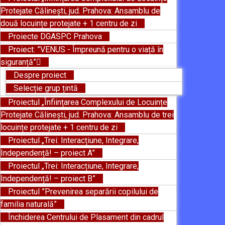
Protejate Călinești, jud. Prahova: Ansamblu de
două locuințe protejate + 1 centru de zi
Proiecte DGASPC Prahova
Proiect: ”VENUS - Împreună pentru o viață în
siguranță”
Despre proiect
Selecție grup țintă
Proiectul „Înființarea Complexului de Locuințe
Protejate Călinești, jud. Prahova: Ansamblu de trei
locuințe protejate + 1 centru de zi
Proiectul „Trei: Interacțiune, Integrare,
Independență! – proiect A”
Proiectul „Trei: Interacțiune, Integrare,
Independență! – proiect B”
Proiectul ”Prevenirea separării copilului de
familia naturală”
Închiderea Centrului de Plasament din cadrul