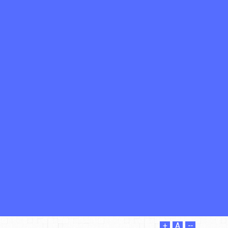
+
A
--