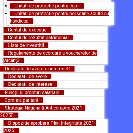
Unitati de protectie pentru copii
Unitati de protectie pentru persoane adulte cu
handicap
Contul de execuție
Contul de rezultat patrimonial
Lista de investiții
Regulamente de acordare a voucherelor de
vacanță
Declaratii de avere si interese
Declaratii de avere
Declaratii de interese
Funcții si drepturi salariale
Comisia paritară
Strategia Națională Anticorupție 2021 -
2025
Dispozitie aprobare Plan Integritate 2021-
2025