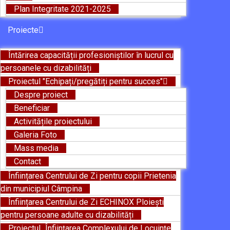
Plan Integritate 2021-2025
Proiecte
Întărirea capacității profesioniștilor în lucrul cu
persoanele cu dizabilități
Proiectul "Echipați/pregătiți pentru succes"
Despre proiect
Beneficiar
Activitățile proiectului
Galeria Foto
Mass media
Contact
Înființarea Centrului de Zi pentru copii Prietenia
din municipiul Câmpina
Înființarea Centrului de Zi ECHINOX Ploiești
pentru persoane adulte cu dizabilități
Proiectul „Înființarea Complexului de Locuințe