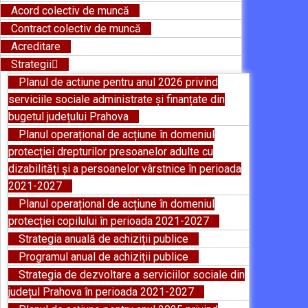
Acord colectiv de muncă
Contract colectiv de muncă
Acreditare
Strategii
Planul de actiune pentru anul 2026 privind
serviciile sociale administrate și finanțate din
bugetul județului Prahova
Planul operațional de acțiune în domeniul
protecției drepturilor presoanelor adulte cu
dizabilități și a persoanelor vârstnice în perioada
2021-2027
Planul operațional de acțiune în domeniul
protecției copilului în perioada 2021-2027
Strategia anuală de achiziții publice
Programul anual de achiziții publice
Strategia de dezvoltare a serviciilor sociale din
județul Prahova în perioada 2021-2027