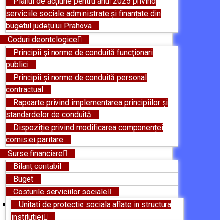
Planul de acțiune pentru anul 2025 privind
serviciile sociale administrate și finanțate din
bugetul județului Prahova
Coduri deontologice
Principii și norme de conduită funcționari
publici
Principii și norme de conduită personal
contractual
Rapoarte privind implementarea principiilor și
standardelor de conduită
Dispoziție privind modificarea componenței
comisiei paritare
Surse financiare
Bilanţ contabil
Buget
Costurile serviciilor sociale
Unitati de protectie sociala aflate in structura
institutiei