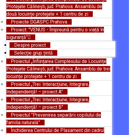
Protejate Călinești, jud. Prahova: Ansamblu de
două locuințe protejate + 1 centru de zi
Proiecte DGASPC Prahova
Proiect: ”VENUS - Împreună pentru o viață în
siguranță”
Despre proiect
Selecție grup țintă
Proiectul „Înființarea Complexului de Locuințe
Protejate Călinești, jud. Prahova: Ansamblu de trei
locuințe protejate + 1 centru de zi
Proiectul „Trei: Interacțiune, Integrare,
Independență! – proiect A”
Proiectul „Trei: Interacțiune, Integrare,
Independență! – proiect B”
Proiectul ”Prevenirea separării copilului de
familia naturală”
Închiderea Centrului de Plasament din cadrul