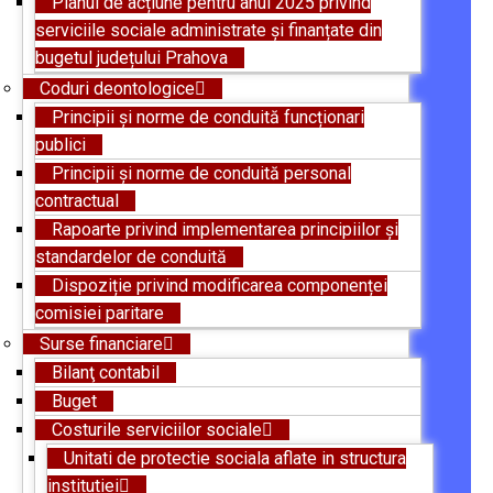
Planul de acțiune pentru anul 2025 privind
serviciile sociale administrate și finanțate din
bugetul județului Prahova
Coduri deontologice
Principii și norme de conduită funcționari
publici
Principii și norme de conduită personal
contractual
Rapoarte privind implementarea principiilor și
standardelor de conduită
Dispoziție privind modificarea componenței
comisiei paritare
Surse financiare
Bilanţ contabil
Buget
Costurile serviciilor sociale
Unitati de protectie sociala aflate in structura
institutiei