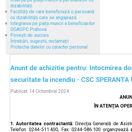
dizabilități
Facilități de care beneficiază o persoană
cu dizabilități care se angajează
Integrarea pe piața muncii a beneficiarilor
DGASPC Prahova
Povești de succes
Întrebări, sugestii, reclamaţii
Protectia datelor cu caracter personal
Anunt de achizitie pentru: Intocmirea do
securitate la incendiu - CSC SPERANTA
Publicat: 14 Octombrie 2024
ANUN
ÎN ATENŢIA OPE
1. Autoritatea contractantă
: Direcția Generală de Asiste
Telefon: 0244-511.400, Fax: 0244-586.100 organizează