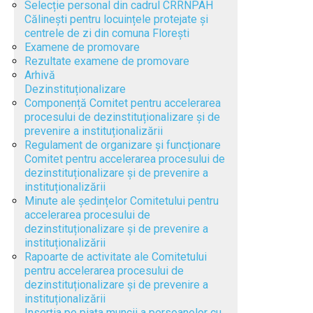
Selecție personal din cadrul CRRNPAH
Călinești pentru locuințele protejate și
centrele de zi din comuna Florești
Examene de promovare
Rezultate examene de promovare
Arhivă
Dezinstituționalizare
Componență Comitet pentru accelerarea
procesului de dezinstituționalizare și de
prevenire a instituționalizării
Regulament de organizare și funcționare
Comitet pentru accelerarea procesului de
dezinstituționalizare și de prevenire a
instituționalizării
Minute ale ședințelor Comitetului pentru
accelerarea procesului de
dezinstituționalizare și de prevenire a
instituționalizării
Rapoarte de activitate ale Comitetului
pentru accelerarea procesului de
dezinstituționalizare și de prevenire a
instituționalizării
Inserția pe piața muncii a persoanelor cu