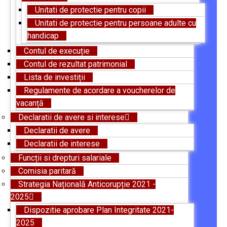
Unitati de protectie pentru copii
Unitati de protectie pentru persoane adulte cu
handicap
Contul de execuție
Contul de rezultat patrimonial
Lista de investiții
Regulamente de acordare a voucherelor de
vacanță
Declaratii de avere si interese
Declaratii de avere
Declaratii de interese
Funcții si drepturi salariale
Comisia paritară
Strategia Națională Anticorupție 2021 -
2025
Dispozitie aprobare Plan Integritate 2021-
2025