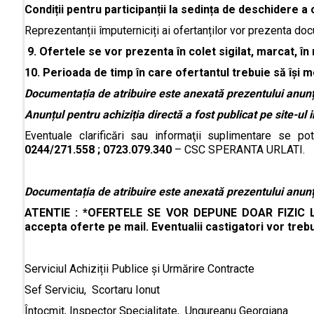
Condiții pentru participanții la sedința de deschidere a 
Reprezentanții împuterniciți ai ofertanților vor prezenta do
9.
Ofertele se vor prezenta în colet sigilat, marcat, în m
10. Perioada de timp în care ofertantul trebuie să își me
Documentația de atribuire este anexată prezentului anunț
Anunțul pentru achiziția directă a fost publicat pe site-ul i
Eventuale clarificări sau informaţii suplimentare se pot
0244/271.558 ; 0723.079.340
– CSC SPERANTA URLATI.
Documentația de atribuire este anexată prezentului anunț
ATENTIE : *OFERTELE SE VOR DEPUNE DOAR FIZIC LA 
accepta oferte pe mail. Eventualii castigatori vor trebu
Serviciul Achiziții Publice și Urmărire Contracte
Sef Serviciu, Scortaru Ionut
Întocmit, Inspector Specialitate, Ungureanu Georgiana