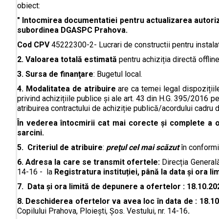
obiect:
"
Intocmirea documentatiei pentru actualizarea autoriz
subordinea DGASPC Prahova.
Cod CPV
45222300-2- Lucrari de constructii pentru instalat
2. Valoarea totală estimată
pentru achiziția directă offli
3. Sursa de finanţare
: Bugetul local.
4. Modalitatea de atribuire
are ca temei legal dispozițiil
privind achizițiile publice și ale art. 43 din H.G. 395/2016
atribuirea contractului de achiziție publică/acordului cadru d
În vederea întocmirii cat mai corecte și complete a of
sarcini.
5.
Criteriul de atribuire
:
preţul cel mai scăzut
în conformi
6. Adresa la care se transmit ofertele:
Direcția Generală
14-16 - la
Registratura instituției, până la data și ora 
7. Data şi ora limită de depunere a ofertelor : 18.10.2
8. Deschiderea ofertelor va avea loc în data de : 18.1
Copilului Prahova, Ploiești, Șos. Vestului, nr. 14-16
.