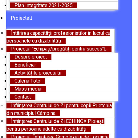
Plan Integritate 2021-2025
Proiecte
Întărirea capacității profesioniștilor în lucrul cu
persoanele cu dizabilități
Proiectul "Echipați/pregătiți pentru succes"
Despre proiect
Beneficiar
Activitățile proiectului
Galeria Foto
Mass media
Contact
Înființarea Centrului de Zi pentru copii Prietenia
din municipiul Câmpina
Înființarea Centrului de Zi ECHINOX Ploiești
pentru persoane adulte cu dizabilități
Proiectul „Înființarea Complexului de Locuințe