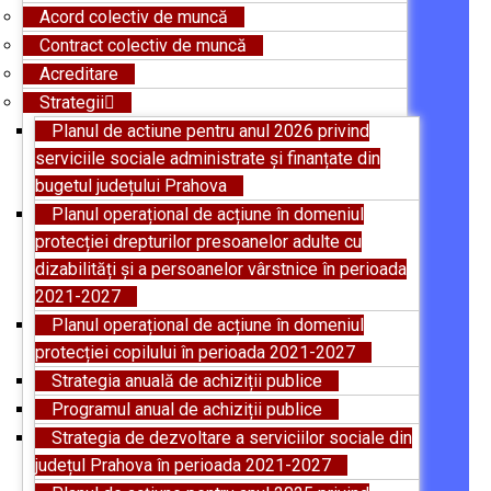
Acord colectiv de muncă
Contract colectiv de muncă
Acreditare
Strategii
Planul de actiune pentru anul 2026 privind
serviciile sociale administrate și finanțate din
bugetul județului Prahova
Planul operațional de acțiune în domeniul
protecției drepturilor presoanelor adulte cu
dizabilități și a persoanelor vârstnice în perioada
2021-2027
Planul operațional de acțiune în domeniul
protecției copilului în perioada 2021-2027
Strategia anuală de achiziții publice
Programul anual de achiziții publice
Strategia de dezvoltare a serviciilor sociale din
județul Prahova în perioada 2021-2027