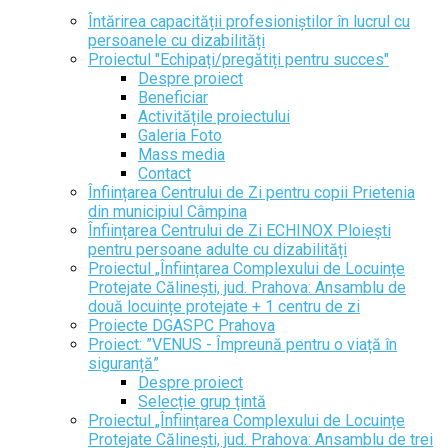
Întărirea capacității profesioniștilor în lucrul cu
persoanele cu dizabilități
Proiectul "Echipați/pregătiți pentru succes"
Despre proiect
Beneficiar
Activitățile proiectului
Galeria Foto
Mass media
Contact
Înființarea Centrului de Zi pentru copii Prietenia
din municipiul Câmpina
Înființarea Centrului de Zi ECHINOX Ploiești
pentru persoane adulte cu dizabilități
Proiectul „Înființarea Complexului de Locuințe
Protejate Călinești, jud. Prahova: Ansamblu de
două locuințe protejate + 1 centru de zi
Proiecte DGASPC Prahova
Proiect: ”VENUS - Împreună pentru o viață în
siguranță”
Despre proiect
Selecție grup țintă
Proiectul „Înființarea Complexului de Locuințe
Protejate Călinești, jud. Prahova: Ansamblu de trei