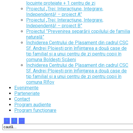
locuințe protejate + 1 centru de zi
Proiectul „Trei: Interacțiune, Integrare,
Independență! – proiect A”
Proiectul „Trei: Interacțiune, Integrare,
Independență! – proiect B”
Proiectul ”Prevenirea separării copilului de familia
naturală”
Închiderea Centrului de Plasament din cadrul CSC
Sf. Andrei Ploiești prin înființarea a două case de
tip familial și a unui centru de zi pentru copii în
comuna Boldești Scăeni
Închiderea Centrului de Plasament din cadrul CSC
Sf. Andrei Ploiești prin înființarea a două case de
tip familial și a unui centru de zi pentru copii în
comuna Rîfov
Evenimente
Parteneriate
Contact
Program audiente
Program funcţionare
+
A
--