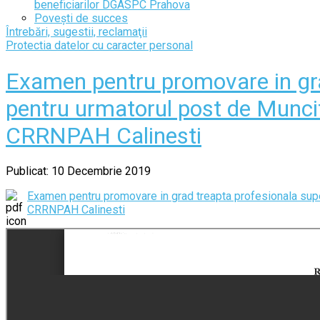
beneficiarilor DGASPC Prahova
Povești de succes
Întrebări, sugestii, reclamaţii
Protectia datelor cu caracter personal
Examen pentru promovare in gra
pentru urmatorul post de Muncito
CRRNPAH Calinesti
Publicat: 10 Decembrie 2019
Examen pentru promovare in grad treapta profesionala super
CRRNPAH Calinesti