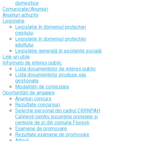
domestice
Comunicate/Anunțuri
Anunțuri achiziții
Legislaţie
Legislaţie în domeniul protecţiei
copilului
Legislaţie în domeniul protecţiei
adultului
Legislaţie generală în asistenţa socială
Link-uri utile
Informatii de interes public
Lista documentelor de interes public
Lista documentelor produse sau
gestionate
Modalități de contestare
Oportunităţi de angajare
Anunțuri concurs
Rezultate concursuri
Selecție personal din cadrul CRRNPAH
Călinești pentru locuințele protejate și
centrele de zi din comuna Florești
Examene de promovare
Rezultate examene de promovare
Arhivă