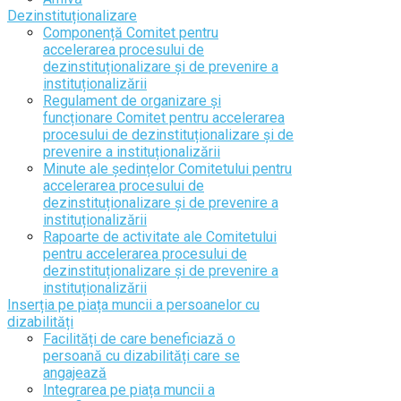
Dezinstituționalizare
Componență Comitet pentru
accelerarea procesului de
dezinstituționalizare și de prevenire a
instituționalizării
Regulament de organizare și
funcționare Comitet pentru accelerarea
procesului de dezinstituționalizare și de
prevenire a instituționalizării
Minute ale ședințelor Comitetului pentru
accelerarea procesului de
dezinstituționalizare și de prevenire a
instituționalizării
Rapoarte de activitate ale Comitetului
pentru accelerarea procesului de
dezinstituționalizare și de prevenire a
instituționalizării
Inserția pe piața muncii a persoanelor cu
dizabilități
Facilități de care beneficiază o
persoană cu dizabilități care se
angajează
Integrarea pe piața muncii a