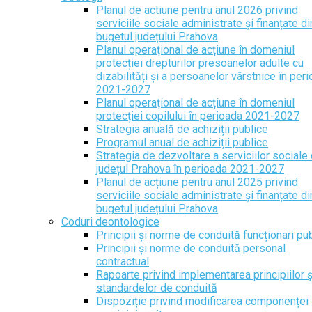
Planul de actiune pentru anul 2026 privind
serviciile sociale administrate și finanțate di
bugetul județului Prahova
Planul operațional de acțiune în domeniul
protecției drepturilor presoanelor adulte cu
dizabilități și a persoanelor vârstnice în per
2021-2027
Planul operațional de acțiune în domeniul
protecției copilului în perioada 2021-2027
Strategia anuală de achiziții publice
Programul anual de achiziții publice
Strategia de dezvoltare a serviciilor sociale 
județul Prahova în perioada 2021-2027
Planul de acțiune pentru anul 2025 privind
serviciile sociale administrate și finanțate di
bugetul județului Prahova
Coduri deontologice
Principii și norme de conduită funcționari pub
Principii și norme de conduită personal
contractual
Rapoarte privind implementarea principiilor ș
standardelor de conduită
Dispoziție privind modificarea componenței