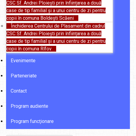
CSC Sf. Andrei Ploiești prin înființarea a două
case de tip familial și a unui centru de zi pentru
copii în comuna Boldești Scăeni
Închiderea Centrului de Plasament din cadrul
CSC Sf. Andrei Ploiești prin înființarea a două
case de tip familial și a unui centru de zi pentru
copii în comuna Rîfov
Evenimente
Parteneriate
Contact
Program audiente
Program funcţionare