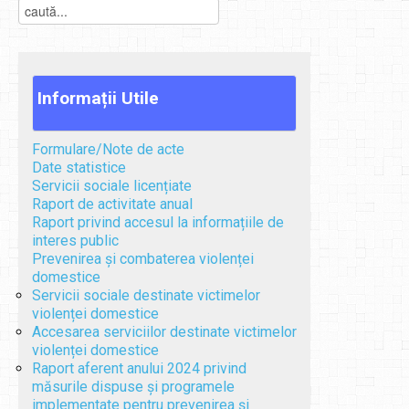
Informații
Utile
Formulare/Note de acte
Date statistice
Servicii sociale licențiate
Raport de activitate anual
Raport privind accesul la informațiile de
interes public
Prevenirea și combaterea violenței
domestice
Servicii sociale destinate victimelor
violenței domestice
Accesarea serviciilor destinate victimelor
violenței domestice
Raport aferent anului 2024 privind
măsurile dispuse și programele
implementate pentru prevenirea și