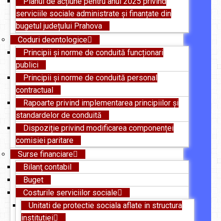
Planul de acțiune pentru anul 2025 privind
serviciile sociale administrate și finanțate din
bugetul județului Prahova
Coduri deontologice
Principii și norme de conduită funcționari
publici
Principii și norme de conduită personal
contractual
Rapoarte privind implementarea principiilor și
standardelor de conduită
Dispoziție privind modificarea componenței
comisiei paritare
Surse financiare
Bilanţ contabil
Buget
Costurile serviciilor sociale
Unitati de protectie sociala aflate in structura
institutiei