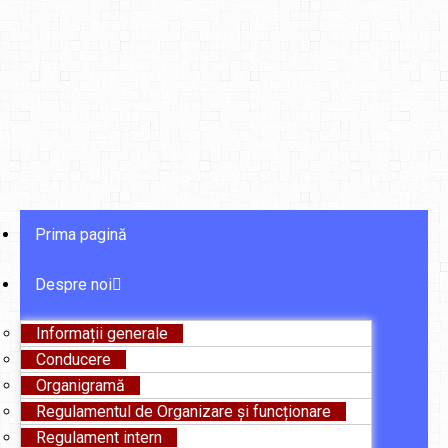
Prima pagină
Despre noi
Informații generale
Conducere
Organigramă
Regulamentul de Organizare și funcționare
Regulament intern