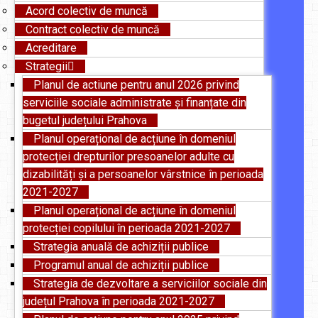
Acord colectiv de muncă
Contract colectiv de muncă
Acreditare
Strategii
Planul de actiune pentru anul 2026 privind
serviciile sociale administrate și finanțate din
bugetul județului Prahova
Planul operațional de acțiune în domeniul
protecției drepturilor presoanelor adulte cu
dizabilități și a persoanelor vârstnice în perioada
2021-2027
Planul operațional de acțiune în domeniul
protecției copilului în perioada 2021-2027
Strategia anuală de achiziții publice
Programul anual de achiziții publice
Strategia de dezvoltare a serviciilor sociale din
județul Prahova în perioada 2021-2027