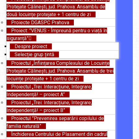
Protejate Călinești, jud. Prahova: Ansamblu de
două locuințe protejate + 1 centru de zi
Proiecte DGASPC Prahova
Proiect: ”VENUS - Împreună pentru o viață în
siguranță”
Despre proiect
Selecție grup țintă
Proiectul „Înființarea Complexului de Locuințe
Protejate Călinești, jud. Prahova: Ansamblu de trei
locuințe protejate + 1 centru de zi
Proiectul „Trei: Interacțiune, Integrare,
Independență! – proiect A”
Proiectul „Trei: Interacțiune, Integrare,
Independență! – proiect B”
Proiectul ”Prevenirea separării copilului de
familia naturală”
Închiderea Centrului de Plasament din cadrul