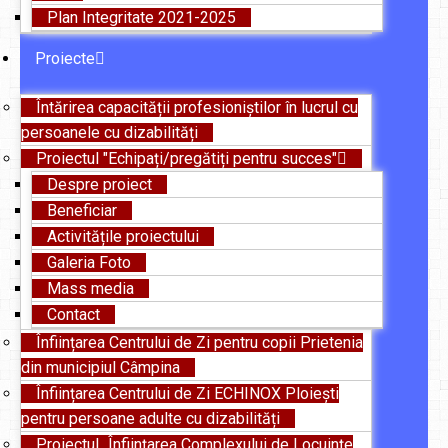
Plan Integritate 2021-2025
Proiecte
Întărirea capacității profesioniștilor în lucrul cu
persoanele cu dizabilități
Proiectul "Echipați/pregătiți pentru succes"
Despre proiect
Beneficiar
Activitățile proiectului
Galeria Foto
Mass media
Contact
Înființarea Centrului de Zi pentru copii Prietenia
din municipiul Câmpina
Înființarea Centrului de Zi ECHINOX Ploiești
pentru persoane adulte cu dizabilități
Proiectul „Înființarea Complexului de Locuințe