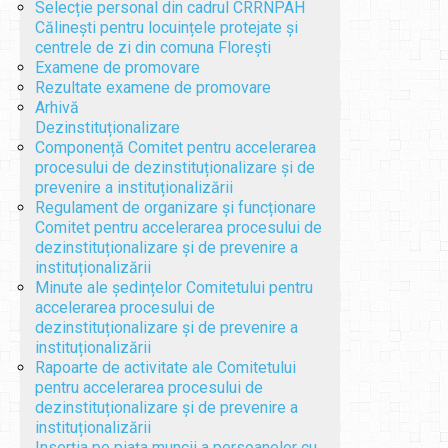
Selecție personal din cadrul CRRNPAH
Călinești pentru locuințele protejate și
centrele de zi din comuna Florești
Examene de promovare
Rezultate examene de promovare
Arhivă
Dezinstituționalizare
Componență Comitet pentru accelerarea
procesului de dezinstituționalizare și de
prevenire a instituționalizării
Regulament de organizare și funcționare
Comitet pentru accelerarea procesului de
dezinstituționalizare și de prevenire a
instituționalizării
Minute ale ședințelor Comitetului pentru
accelerarea procesului de
dezinstituționalizare și de prevenire a
instituționalizării
Rapoarte de activitate ale Comitetului
pentru accelerarea procesului de
dezinstituționalizare și de prevenire a
instituționalizării
Inserția pe piața muncii a persoanelor cu