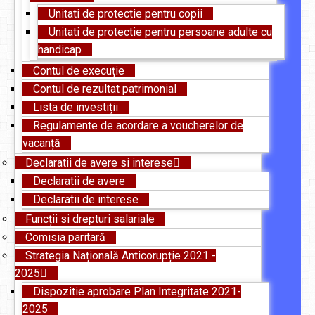
Unitati de protectie pentru copii
Unitati de protectie pentru persoane adulte cu
handicap
Contul de execuție
Contul de rezultat patrimonial
Lista de investiții
Regulamente de acordare a voucherelor de
vacanță
Declaratii de avere si interese
Declaratii de avere
Declaratii de interese
Funcții si drepturi salariale
Comisia paritară
Strategia Națională Anticorupție 2021 -
2025
Dispozitie aprobare Plan Integritate 2021-
2025