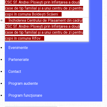
CSC Sf. Andrei Ploiești prin înființarea a două
case de tip familial și a unui centru de zi pentru
copii în comuna Boldești Scăeni
Închiderea Centrului de Plasament din cadrul
CSC Sf. Andrei Ploiești prin înființarea a două
case de tip familial și a unui centru de zi pentru
copii în comuna Rîfov
Evenimente
Parteneriate
Contact
Program audiente
Program funcţionare