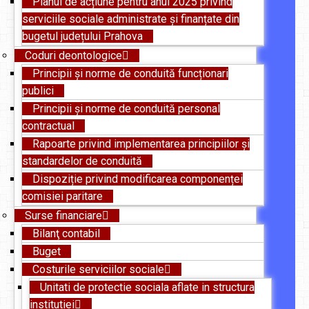
Planul de acțiune pentru anul 2025 privind
serviciile sociale administrate și finanțate din
bugetul județului Prahova
Coduri deontologice
Principii și norme de conduită funcționari
publici
Principii și norme de conduită personal
contractual
Rapoarte privind implementarea principiilor și
standardelor de conduită
Dispoziție privind modificarea componenței
comisiei paritare
Surse financiare
Bilanţ contabil
Buget
Costurile serviciilor sociale
Unitati de protectie sociala aflate in structura
institutiei