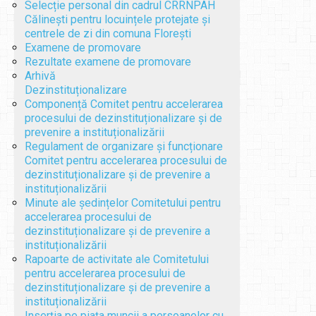
Selecție personal din cadrul CRRNPAH
Călinești pentru locuințele protejate și
centrele de zi din comuna Florești
Examene de promovare
Rezultate examene de promovare
Arhivă
Dezinstituționalizare
Componență Comitet pentru accelerarea
procesului de dezinstituționalizare și de
prevenire a instituționalizării
Regulament de organizare și funcționare
Comitet pentru accelerarea procesului de
dezinstituționalizare și de prevenire a
instituționalizării
Minute ale ședințelor Comitetului pentru
accelerarea procesului de
dezinstituționalizare și de prevenire a
instituționalizării
Rapoarte de activitate ale Comitetului
pentru accelerarea procesului de
dezinstituționalizare și de prevenire a
instituționalizării
Inserția pe piața muncii a persoanelor cu