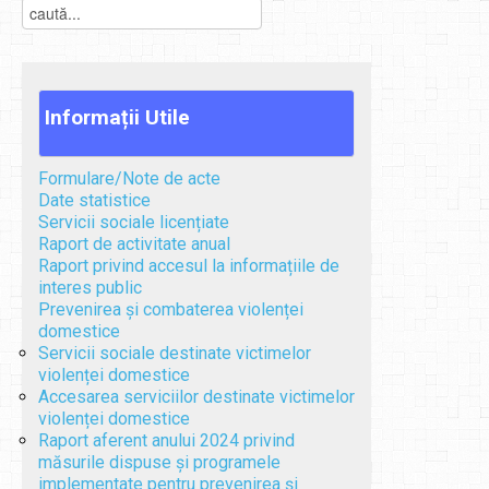
Informații
Utile
Formulare/Note de acte
Date statistice
Servicii sociale licențiate
Raport de activitate anual
Raport privind accesul la informațiile de
interes public
Prevenirea și combaterea violenței
domestice
Servicii sociale destinate victimelor
violenței domestice
Accesarea serviciilor destinate victimelor
violenței domestice
Raport aferent anului 2024 privind
măsurile dispuse și programele
implementate pentru prevenirea și