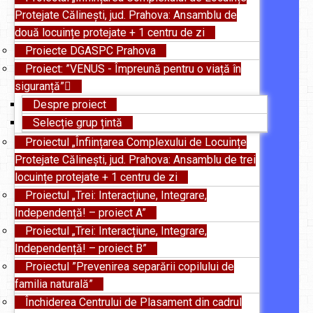
Protejate Călinești, jud. Prahova: Ansamblu de
două locuințe protejate + 1 centru de zi
Proiecte DGASPC Prahova
Proiect: ”VENUS - Împreună pentru o viață în
siguranță”
Despre proiect
Selecție grup țintă
Proiectul „Înființarea Complexului de Locuințe
Protejate Călinești, jud. Prahova: Ansamblu de trei
locuințe protejate + 1 centru de zi
Proiectul „Trei: Interacțiune, Integrare,
Independență! – proiect A”
Proiectul „Trei: Interacțiune, Integrare,
Independență! – proiect B”
Proiectul ”Prevenirea separării copilului de
familia naturală”
Închiderea Centrului de Plasament din cadrul