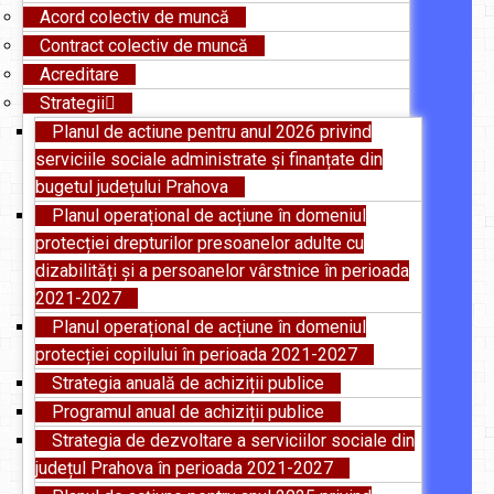
Acord colectiv de muncă
Contract colectiv de muncă
Acreditare
Strategii
Planul de actiune pentru anul 2026 privind
serviciile sociale administrate și finanțate din
bugetul județului Prahova
Planul operațional de acțiune în domeniul
protecției drepturilor presoanelor adulte cu
dizabilități și a persoanelor vârstnice în perioada
2021-2027
Planul operațional de acțiune în domeniul
protecției copilului în perioada 2021-2027
Strategia anuală de achiziții publice
Programul anual de achiziții publice
Strategia de dezvoltare a serviciilor sociale din
județul Prahova în perioada 2021-2027