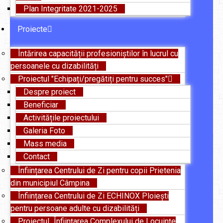
Plan Integritate 2021-2025
Proiecte
Întărirea capacității profesioniștilor în lucrul cu
persoanele cu dizabilități
Proiectul "Echipați/pregătiți pentru succes"
Despre proiect
Beneficiar
Activitățile proiectului
Galeria Foto
Mass media
Contact
Înființarea Centrului de Zi pentru copii Prietenia
din municipiul Câmpina
Înființarea Centrului de Zi ECHINOX Ploiești
pentru persoane adulte cu dizabilități
Proiectul „Înființarea Complexului de Locuințe