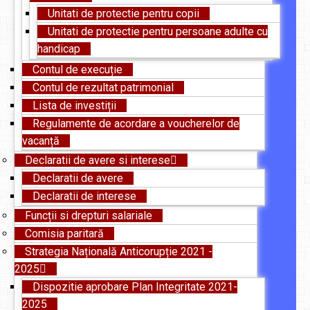
Unitati de protectie pentru copii
Unitati de protectie pentru persoane adulte cu
handicap
Contul de execuție
Contul de rezultat patrimonial
Lista de investiții
Regulamente de acordare a voucherelor de
vacanță
Declaratii de avere si interese
Declaratii de avere
Declaratii de interese
Funcții si drepturi salariale
Comisia paritară
Strategia Națională Anticorupție 2021 -
2025
Dispozitie aprobare Plan Integritate 2021-
2025