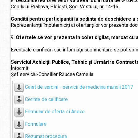
8.
Deschiderea ofertelor va avea loc în data de 24.04.2
Copilului Prahova, Ploiești, Șos. Vestului, nr. 14-16.
Condiții pentru participanții la sedința de deschidere a
Reprezentanții împuterniciți ai ofertanților vor prezenta do
9.
Ofertele se vor prezenta în colet sigilat, marcat cu a
Eventuale clarificări sau informaţii suplimentare se pot solic
S
erviciul Achiziții Publice, Tehnic și Urmărire Contract
Întocmit:
Şef serviciu-Consilier Răucea Camelia
Caiet de sarcini - servicii de medicina muncii 2017
Cerinte de calificare
Formular de oferta si Anexe
Formulare
Rezumat procedura