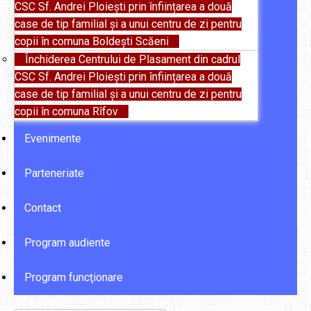
CSC Sf. Andrei Ploiești prin înființarea a două
case de tip familial și a unui centru de zi pentru
copii în comuna Boldești Scăeni
Închiderea Centrului de Plasament din cadrul
CSC Sf. Andrei Ploiești prin înființarea a două
case de tip familial și a unui centru de zi pentru
copii în comuna Rîfov
Evenimente
Parteneriate
Contact
Program audiente
Program funcţionare