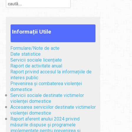
Informații
Utile
Formulare/Note de acte
Date statistice
Servicii sociale licențiate
Raport de activitate anual
Raport privind accesul la informațiile de
interes public
Prevenirea și combaterea violenței
domestice
Servicii sociale destinate victimelor
violenței domestice
Accesarea serviciilor destinate victimelor
violenței domestice
Raport aferent anului 2024 privind
măsurile dispuse și programele
implementate pentru prevenirea și