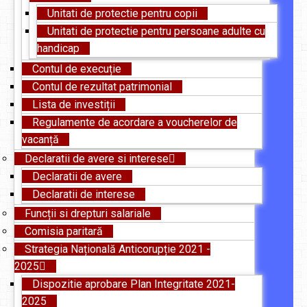
Unitati de protectie pentru copii
Unitati de protectie pentru persoane adulte cu
handicap
Contul de execuție
Contul de rezultat patrimonial
Lista de investiții
Regulamente de acordare a voucherelor de
vacanță
Declaratii de avere si interese
Declaratii de avere
Declaratii de interese
Funcții si drepturi salariale
Comisia paritară
Strategia Națională Anticorupție 2021 -
2025
Dispozitie aprobare Plan Integritate 2021-
2025