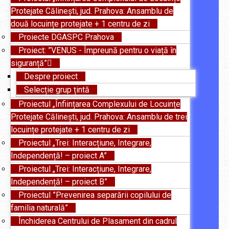
Protejate Călinești, jud. Prahova: Ansamblu de
două locuințe protejate + 1 centru de zi
Proiecte DGASPC Prahova
Proiect: ”VENUS - Împreună pentru o viață în
siguranță”
Despre proiect
Selecție grup țintă
Proiectul „Înființarea Complexului de Locuințe
Protejate Călinești, jud. Prahova: Ansamblu de trei
locuințe protejate + 1 centru de zi
Proiectul „Trei: Interacțiune, Integrare,
Independență! – proiect A”
Proiectul „Trei: Interacțiune, Integrare,
Independență! – proiect B”
Proiectul ”Prevenirea separării copilului de
familia naturală”
Închiderea Centrului de Plasament din cadrul