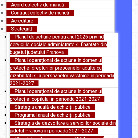
Acord colectiv de muncă
Contract colectiv de muncă
Acreditare
Strategii
Planul de actiune pentru anul 2026 privind
serviciile sociale administrate și finanțate din
bugetul județului Prahova
Planul operațional de acțiune în domeniul
protecției drepturilor presoanelor adulte cu
dizabilități și a persoanelor vârstnice în perioada
2021-2027
Planul operațional de acțiune în domeniul
protecției copilului în perioada 2021-2027
Strategia anuală de achiziții publice
Programul anual de achiziții publice
Strategia de dezvoltare a serviciilor sociale din
județul Prahova în perioada 2021-2027