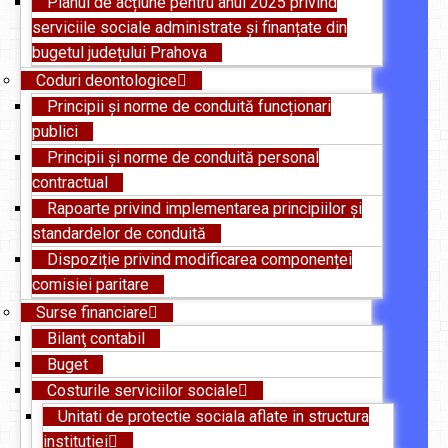
Planul de acțiune pentru anul 2025 privind
serviciile sociale administrate și finanțate din
bugetul județului Prahova
Coduri deontologice
Principii și norme de conduită funcționari
publici
Principii și norme de conduită personal
contractual
Rapoarte privind implementarea principiilor și
standardelor de conduită
Dispoziție privind modificarea componenței
comisiei paritare
Surse financiare
Bilanţ contabil
Buget
Costurile serviciilor sociale
Unitati de protectie sociala aflate in structura
institutiei