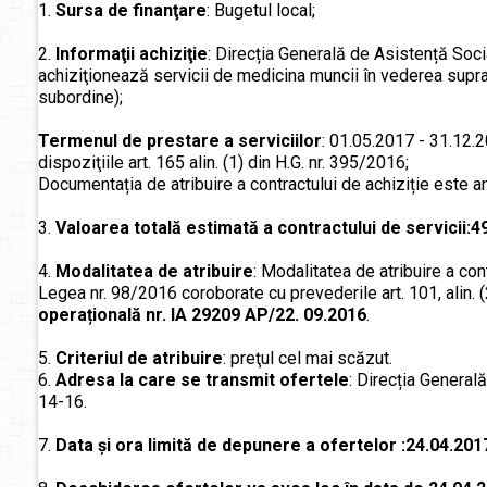
1.
Sursa de finanţare
: Bugetul local;
2.
Informaţii achiziţie
: Direcția Generală de Asistență Socia
achiziţionează servicii de medicina muncii în vederea suprave
subordine);
Termenul de prestare a serviciilor
: 01.05.2017 - 31.12.20
dispoziţiile art. 165 alin. (1) din H.G. nr. 395/2016;
Documentația de atribuire a contractului de achiziție este a
3.
Valoarea totală estimată a contractului de servicii:49
4.
Modalitatea de atribuire
: Modalitatea de atribuire a contr
Legea nr. 98/2016 coroborate cu prevederile art. 101, alin. 
operațională nr. IA 29209 AP/22. 09.2016
.
5.
Criteriul de atribuire
: preţul cel mai scăzut.
6.
Adresa la care se transmit ofertele
: Direcția Generală
14-16.
7.
Data şi ora limită de depunere a ofertelor :24.04.201