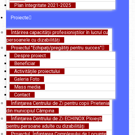
Plan Integritate 2021-2025
Proiecte
Întărirea capacității profesioniștilor în lucrul cu
persoanele cu dizabilități
Proiectul "Echipați/pregătiți pentru succes"
Despre proiect
Beneficiar
Activitățile proiectului
Galeria Foto
Mass media
Contact
Înființarea Centrului de Zi pentru copii Prietenia
din municipiul Câmpina
Înființarea Centrului de Zi ECHINOX Ploiești
pentru persoane adulte cu dizabilități
Proiectul „Înființarea Complexului de Locuințe