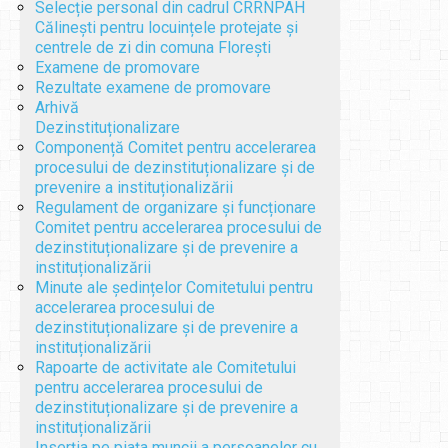
Selecție personal din cadrul CRRNPAH
Călinești pentru locuințele protejate și
centrele de zi din comuna Florești
Examene de promovare
Rezultate examene de promovare
Arhivă
Dezinstituționalizare
Componență Comitet pentru accelerarea
procesului de dezinstituționalizare și de
prevenire a instituționalizării
Regulament de organizare și funcționare
Comitet pentru accelerarea procesului de
dezinstituționalizare și de prevenire a
instituționalizării
Minute ale ședințelor Comitetului pentru
accelerarea procesului de
dezinstituționalizare și de prevenire a
instituționalizării
Rapoarte de activitate ale Comitetului
pentru accelerarea procesului de
dezinstituționalizare și de prevenire a
instituționalizării
Inserția pe piața muncii a persoanelor cu