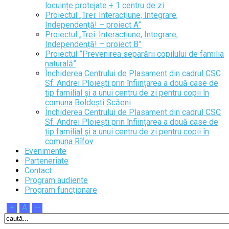
locuințe protejate + 1 centru de zi
Proiectul „Trei: Interacțiune, Integrare,
Independență! – proiect A”
Proiectul „Trei: Interacțiune, Integrare,
Independență! – proiect B”
Proiectul ”Prevenirea separării copilului de familia
naturală”
Închiderea Centrului de Plasament din cadrul CSC
Sf. Andrei Ploiești prin înființarea a două case de
tip familial și a unui centru de zi pentru copii în
comuna Boldești Scăeni
Închiderea Centrului de Plasament din cadrul CSC
Sf. Andrei Ploiești prin înființarea a două case de
tip familial și a unui centru de zi pentru copii în
comuna Rîfov
Evenimente
Parteneriate
Contact
Program audiente
Program funcţionare
+
A
--