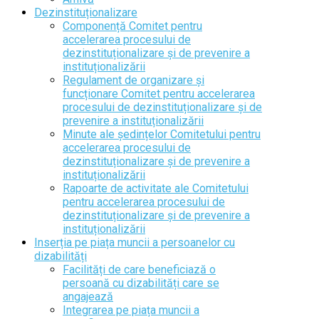
Dezinstituționalizare
Componență Comitet pentru
accelerarea procesului de
dezinstituționalizare și de prevenire a
instituționalizării
Regulament de organizare și
funcționare Comitet pentru accelerarea
procesului de dezinstituționalizare și de
prevenire a instituționalizării
Minute ale ședințelor Comitetului pentru
accelerarea procesului de
dezinstituționalizare și de prevenire a
instituționalizării
Rapoarte de activitate ale Comitetului
pentru accelerarea procesului de
dezinstituționalizare și de prevenire a
instituționalizării
Inserția pe piața muncii a persoanelor cu
dizabilități
Facilități de care beneficiază o
persoană cu dizabilități care se
angajează
Integrarea pe piața muncii a