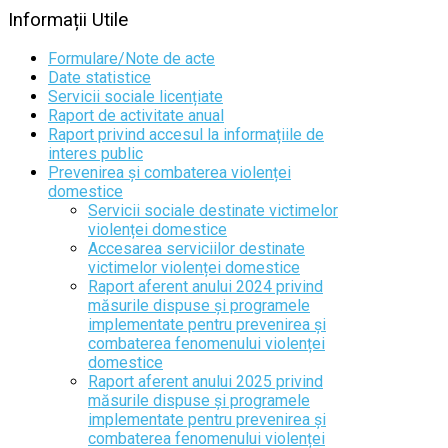
Informații
Utile
Formulare/Note de acte
Date statistice
Servicii sociale licențiate
Raport de activitate anual
Raport privind accesul la informațiile de
interes public
Prevenirea și combaterea violenței
domestice
Servicii sociale destinate victimelor
violenței domestice
Accesarea serviciilor destinate
victimelor violenței domestice
Raport aferent anului 2024 privind
măsurile dispuse și programele
implementate pentru prevenirea și
combaterea fenomenului violenței
domestice
Raport aferent anului 2025 privind
măsurile dispuse și programele
implementate pentru prevenirea și
combaterea fenomenului violenței