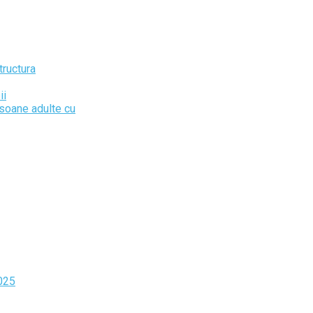
tructura
ii
rsoane adulte cu
2025