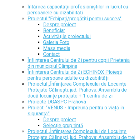
Întărirea capacității profesioniștilor în lucrul cu
persoanele cu dizabilități
Proiectul "Echipați/pregătiți pentru succes"
Despre proiect
Beneficiar
Activitățile proiectului
Galeria Foto
Mass media
Contact
Înființarea Centrului de Zi pentru copii Prietenia
din municipiul Câmpina
Înființarea Centrului de Zi ECHINOX Ploiești
pentru persoane adulte cu dizabilități
Proiectul „Înființarea Complexului de Locuințe
Protejate Călinești, jud. Prahova: Ansamblu de
două locuințe protejate + 1 centru de zi
Proiecte DGASPC Prahova
Proiect: ”VENUS - Împreună pentru o viață în
siguranță”
Despre proiect
Selecție grup țintă
Proiectul „Înființarea Complexului de Locuințe
Protejate Călinești, jud. Prahova: Ansamblu de trei