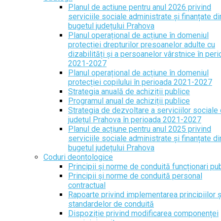
Planul de actiune pentru anul 2026 privind
serviciile sociale administrate și finanțate di
bugetul județului Prahova
Planul operațional de acțiune în domeniul
protecției drepturilor presoanelor adulte cu
dizabilități și a persoanelor vârstnice în per
2021-2027
Planul operațional de acțiune în domeniul
protecției copilului în perioada 2021-2027
Strategia anuală de achiziții publice
Programul anual de achiziții publice
Strategia de dezvoltare a serviciilor sociale 
județul Prahova în perioada 2021-2027
Planul de acțiune pentru anul 2025 privind
serviciile sociale administrate și finanțate di
bugetul județului Prahova
Coduri deontologice
Principii și norme de conduită funcționari pub
Principii și norme de conduită personal
contractual
Rapoarte privind implementarea principiilor ș
standardelor de conduită
Dispoziție privind modificarea componenței