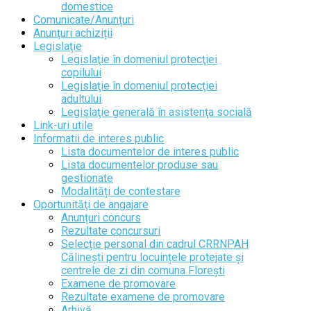
domestice
Comunicate/Anunțuri
Anunțuri achiziții
Legislaţie
Legislaţie în domeniul protecţiei
copilului
Legislaţie în domeniul protecţiei
adultului
Legislaţie generală în asistenţa socială
Link-uri utile
Informatii de interes public
Lista documentelor de interes public
Lista documentelor produse sau
gestionate
Modalități de contestare
Oportunităţi de angajare
Anunțuri concurs
Rezultate concursuri
Selecție personal din cadrul CRRNPAH
Călinești pentru locuințele protejate și
centrele de zi din comuna Florești
Examene de promovare
Rezultate examene de promovare
Arhivă