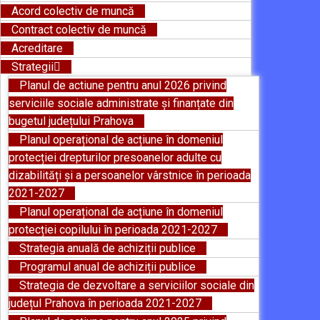
Acord colectiv de muncă
Contract colectiv de muncă
Acreditare
Strategii
Planul de actiune pentru anul 2026 privind
serviciile sociale administrate și finanțate din
bugetul județului Prahova
Planul operațional de acțiune în domeniul
protecției drepturilor presoanelor adulte cu
dizabilități și a persoanelor vârstnice în perioada
2021-2027
Planul operațional de acțiune în domeniul
protecției copilului în perioada 2021-2027
Strategia anuală de achiziții publice
Programul anual de achiziții publice
Strategia de dezvoltare a serviciilor sociale din
județul Prahova în perioada 2021-2027