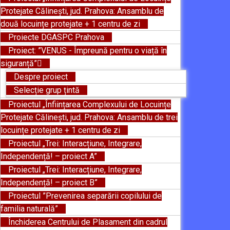
Protejate Călinești, jud. Prahova: Ansamblu de
două locuințe protejate + 1 centru de zi
Proiecte DGASPC Prahova
Proiect: ”VENUS - Împreună pentru o viață în
siguranță”
Despre proiect
Selecție grup țintă
Proiectul „Înființarea Complexului de Locuințe
Protejate Călinești, jud. Prahova: Ansamblu de trei
locuințe protejate + 1 centru de zi
Proiectul „Trei: Interacțiune, Integrare,
Independență! – proiect A”
Proiectul „Trei: Interacțiune, Integrare,
Independență! – proiect B”
Proiectul ”Prevenirea separării copilului de
familia naturală”
Închiderea Centrului de Plasament din cadrul