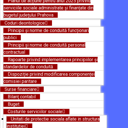
Planul de acțiune pentru anul 2025 privind
serviciile sociale administrate și finanțate din
bugetul județului Prahova
Coduri deontologice
Principii și norme de conduită funcționari
publici
Principii și norme de conduită personal
contractual
Rapoarte privind implementarea principiilor și
standardelor de conduită
Dispoziție privind modificarea componenței
comisiei paritare
Surse financiare
Bilanţ contabil
Buget
Costurile serviciilor sociale
Unitati de protectie sociala aflate in structura
institutiei