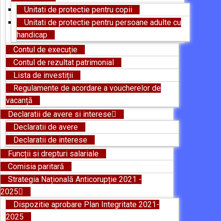
Unitati de protectie pentru copii
Unitati de protectie pentru persoane adulte cu
handicap
Contul de execuție
Contul de rezultat patrimonial
Lista de investiții
Regulamente de acordare a voucherelor de
vacanță
Declaratii de avere si interese
Declaratii de avere
Declaratii de interese
Funcții si drepturi salariale
Comisia paritară
Strategia Națională Anticorupție 2021 -
2025
Dispozitie aprobare Plan Integritate 2021-
2025