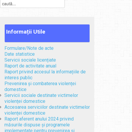
Informații
Utile
Formulare/Note de acte
Date statistice
Servicii sociale licențiate
Raport de activitate anual
Raport privind accesul la informațiile de
interes public
Prevenirea și combaterea violenței
domestice
Servicii sociale destinate victimelor
violenței domestice
Accesarea serviciilor destinate victimelor
violenței domestice
Raport aferent anului 2024 privind
măsurile dispuse și programele
implementate pentru prevenirea și