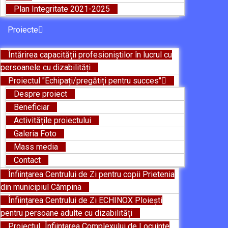
Plan Integritate 2021-2025
Proiecte
Întărirea capacității profesioniștilor în lucrul cu
persoanele cu dizabilități
Proiectul "Echipați/pregătiți pentru succes"
Despre proiect
Beneficiar
Activitățile proiectului
Galeria Foto
Mass media
Contact
Înființarea Centrului de Zi pentru copii Prietenia
din municipiul Câmpina
Înființarea Centrului de Zi ECHINOX Ploiești
pentru persoane adulte cu dizabilități
Proiectul „Înființarea Complexului de Locuințe