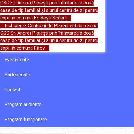
CSC Sf. Andrei Ploiești prin înființarea a două
case de tip familial și a unui centru de zi pentru
copii în comuna Boldești Scăeni
Închiderea Centrului de Plasament din cadrul
CSC Sf. Andrei Ploiești prin înființarea a două
case de tip familial și a unui centru de zi pentru
copii în comuna Rîfov
Evenimente
Parteneriate
Contact
Program audiente
Program funcţionare