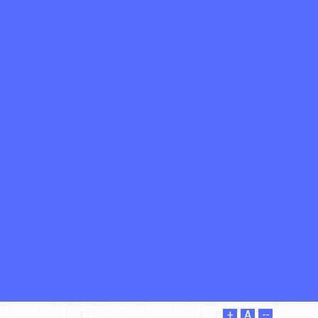
+
A
--