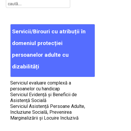
Servicii/Birouri
cu
atribuții
în
domeniul
protecției
persoanelor
adulte
cu
dizabilități
Serviciul evaluare complexă a
persoanelor cu handicap
Serviciul Evidență și Beneficii de
Asistență Socială
Serviciul Asistență Persoane Adulte,
Incluziune Socială, Prevenirea
Marginalizării și Locuire Incluzivă