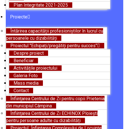
Plan Integritate 2021-2025
Proiecte
Întărirea capacității profesioniștilor în lucrul cu
persoanele cu dizabilități
Proiectul "Echipați/pregătiți pentru succes"
Despre proiect
Beneficiar
Activitățile proiectului
Galeria Foto
Mass media
Contact
Înființarea Centrului de Zi pentru copii Prietenia
din municipiul Câmpina
Înființarea Centrului de Zi ECHINOX Ploiești
pentru persoane adulte cu dizabilități
Proiectul „Înființarea Complexului de Locuințe