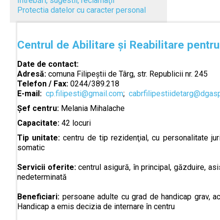
Întrebări, sugestii, reclamaţii
Protectia datelor cu caracter personal
Centrul de Abilitare și Reabilitare pentru
Date de contact:
Adresă:
comuna Filipeștii de Târg, str. Republicii nr. 245
Telefon / Fax:
0244/389.218
E-mail:
cp.filipesti@gmail.com
;
cabrfilipestiidetarg@dgas
Șef centru:
Melania Mihalache
Capacitate:
42 locuri
Tip unitate:
centru de tip rezidenţial, cu personalitate ju
somatic
Servicii oferite:
centrul asigură, în principal, găzduire, as
nedeterminată
Beneficiari:
persoane adulte cu grad de handicap grav, a
Handicap a emis decizia de internare în centru