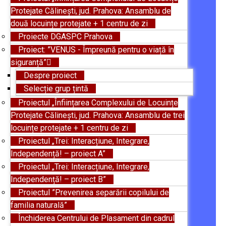
Protejate Călinești, jud. Prahova: Ansamblu de
două locuințe protejate + 1 centru de zi
Proiecte DGASPC Prahova
Proiect: ”VENUS - Împreună pentru o viață în
siguranță”
Despre proiect
Selecție grup țintă
Proiectul „Înființarea Complexului de Locuințe
Protejate Călinești, jud. Prahova: Ansamblu de trei
locuințe protejate + 1 centru de zi
Proiectul „Trei: Interacțiune, Integrare,
Independență! – proiect A”
Proiectul „Trei: Interacțiune, Integrare,
Independență! – proiect B”
Proiectul ”Prevenirea separării copilului de
familia naturală”
Închiderea Centrului de Plasament din cadrul