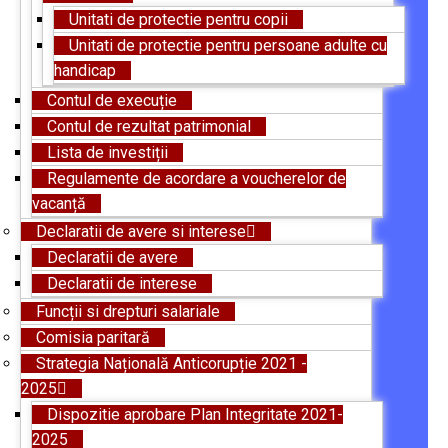
Unitati de protectie pentru copii
Unitati de protectie pentru persoane adulte cu
handicap
Contul de execuție
Contul de rezultat patrimonial
Lista de investiții
Regulamente de acordare a voucherelor de
vacanță
Declaratii de avere si interese
Declaratii de avere
Declaratii de interese
Funcții si drepturi salariale
Comisia paritară
Strategia Națională Anticorupție 2021 -
2025
Dispozitie aprobare Plan Integritate 2021-
2025