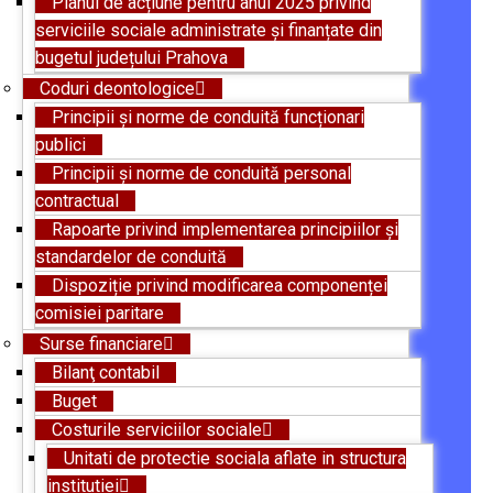
Planul de acțiune pentru anul 2025 privind
serviciile sociale administrate și finanțate din
bugetul județului Prahova
Coduri deontologice
Principii și norme de conduită funcționari
publici
Principii și norme de conduită personal
contractual
Rapoarte privind implementarea principiilor și
standardelor de conduită
Dispoziție privind modificarea componenței
comisiei paritare
Surse financiare
Bilanţ contabil
Buget
Costurile serviciilor sociale
Unitati de protectie sociala aflate in structura
institutiei