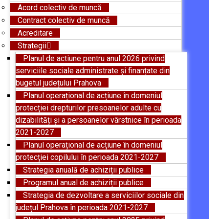
Acord colectiv de muncă
Contract colectiv de muncă
Acreditare
Strategii
Planul de actiune pentru anul 2026 privind
serviciile sociale administrate și finanțate din
bugetul județului Prahova
Planul operațional de acțiune în domeniul
protecției drepturilor presoanelor adulte cu
dizabilități și a persoanelor vârstnice în perioada
2021-2027
Planul operațional de acțiune în domeniul
protecției copilului în perioada 2021-2027
Strategia anuală de achiziții publice
Programul anual de achiziții publice
Strategia de dezvoltare a serviciilor sociale din
județul Prahova în perioada 2021-2027