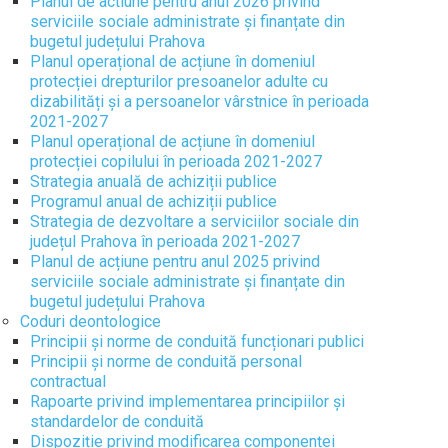
Planul de actiune pentru anul 2026 privind
serviciile sociale administrate și finanțate din
bugetul județului Prahova
Planul operațional de acțiune în domeniul
protecției drepturilor presoanelor adulte cu
dizabilități și a persoanelor vârstnice în perioada
2021-2027
Planul operațional de acțiune în domeniul
protecției copilului în perioada 2021-2027
Strategia anuală de achiziții publice
Programul anual de achiziții publice
Strategia de dezvoltare a serviciilor sociale din
județul Prahova în perioada 2021-2027
Planul de acțiune pentru anul 2025 privind
serviciile sociale administrate și finanțate din
bugetul județului Prahova
Coduri deontologice
Principii și norme de conduită funcționari publici
Principii și norme de conduită personal
contractual
Rapoarte privind implementarea principiilor și
standardelor de conduită
Dispoziție privind modificarea componenței