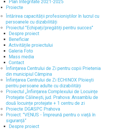
Plan Integritate 2021-2025
Proiecte
Întărirea capacității profesioniștilor în lucrul cu
persoanele cu dizabilități
Proiectul "Echipați/pregătiți pentru succes"
Despre proiect
Beneficiar
Activitățile proiectului
Galeria Foto
Mass media
Contact
Înființarea Centrului de Zi pentru copii Prietenia
din municipiul Câmpina
Înființarea Centrului de Zi ECHINOX Ploiești
pentru persoane adulte cu dizabilități
Proiectul „Înființarea Complexului de Locuințe
Protejate Călinești, jud. Prahova: Ansamblu de
două locuințe protejate + 1 centru de zi
Proiecte DGASPC Prahova
Proiect: ”VENUS - Împreună pentru o viață în
siguranță”
Despre proiect