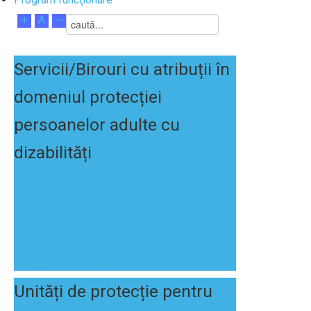
+
A
--
Servicii/Birouri
cu
atribuții
în
domeniul
protecției
persoanelor
adulte
cu
dizabilități
Serviciul evaluare complexă a persoanelor cu
handicap
Serviciul Evidență și Beneficii de Asistență
Socială
Serviciul Asistență Persoane Adulte,
Incluziune Socială, Prevenirea Marginalizării
și Locuire Incluzivă
Unități
de
protecție
pentru