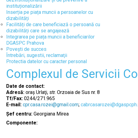
instituționalizării
Inserția pe piața muncii a persoanelor cu
dizabilități
Facilități de care beneficiază o persoană cu
dizabilități care se angajează
Integrarea pe piața muncii a beneficiarilor
DGASPC Prahova
Povești de succes
Întrebări, sugestii, reclamaţii
Protectia datelor cu caracter personal
Complexul de Servicii Co
Date de contact:
Adresă:
oraș Urlaţi, str. Orzoaia de Sus nr. 8
Tf/Fax:
0244/271.965
E-mail:
cpr.casa.rozei@gmail.com
;
cabrcasarozei@dgaspcph.
Șef centru:
Georgiana Mirea
Componente: