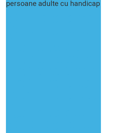
persoane
adulte
cu
handicap
Complexul de Servicii Comunitare Mislea
Complexul de Servicii Comunitare Liliești
Băicoi
Complexul de Servicii Comunitare Puchenii
Mari
Centrul de Îngrijire și Asistență pentru
Persoane Adulte cu Dizabilități Urlați
Complexul de Servicii Comunitare Călinești
Centrul de Abilitare și Reabilitare pentru
Persoane Adulte cu Dizabilități Steaua Urlați
Centrul de Abilitare și Reabilitare pentru
Persoane Adulte cu Dizabilități Nedelea
Complexul de Servicii Comunitare “Casa
Rozei” Urlați
Complexul de Servicii Comunitare “Speranța”
Urlați
Centrul de Abilitare și Reabilitare pentru
Persoane Adulte cu Dizabilități Tătărăi
Complexul de Servicii Comunitare Fîntînele
Complexul de Servicii Comunitare „Cireşarii”