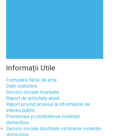
Ploieşti
Complexul de Servicii Comunitare Câmpina
Centrul de Abilitare și Reabilitare pentru
Persoane Adulte cu Dizabilități Filipeștii de
Târg
Complexul de Servicii Comunitare „Sfânta
Maria” Vălenii de Munte
Complexul de Servicii Comunitare "Echilibru"
Ploiești
Complexul de Servicii Comunitare Breaza
Informații
Utile
Formulare/Note de acte
Date statistice
Servicii sociale licențiate
Raport de activitate anual
Raport privind accesul la informațiile de
interes public
Prevenirea și combaterea violenței
domestice
Servicii sociale destinate victimelor violenței
domestice