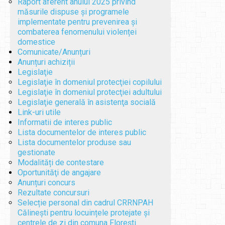
Raport aferent anului 2025 privind
măsurile dispuse și programele
implementate pentru prevenirea și
combaterea fenomenului violenței
domestice
Comunicate/Anunțuri
Anunțuri achiziții
Legislaţie
Legislaţie în domeniul protecţiei copilului
Legislaţie în domeniul protecţiei adultului
Legislaţie generală în asistenţa socială
Link-uri utile
Informatii de interes public
Lista documentelor de interes public
Lista documentelor produse sau
gestionate
Modalități de contestare
Oportunităţi de angajare
Anunțuri concurs
Rezultate concursuri
Selecție personal din cadrul CRRNPAH
Călinești pentru locuințele protejate și
centrele de zi din comuna Florești