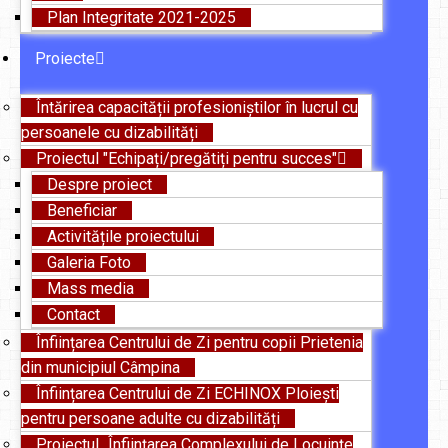
Plan Integritate 2021-2025
Proiecte
Întărirea capacității profesioniștilor în lucrul cu
persoanele cu dizabilități
Proiectul "Echipați/pregătiți pentru succes"
Despre proiect
Beneficiar
Activitățile proiectului
Galeria Foto
Mass media
Contact
Înființarea Centrului de Zi pentru copii Prietenia
din municipiul Câmpina
Înființarea Centrului de Zi ECHINOX Ploiești
pentru persoane adulte cu dizabilități
Proiectul „Înființarea Complexului de Locuințe