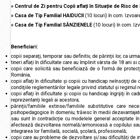
»
Centrul de Zi pentru Copii aflați în Situație de Risc d
»
Casa de Tip Familial HAIDUCII
(10 locuri) în com. Izvoarel
»
Casa de Tip Familial SÂNZIENELE
(10 locuri) în com. Izv
Beneficiari:
copii separaţi, temporar sau definitiv, de părinţii lor, ca urma
tineri aflați în dificultate care au împlinit vârsta de 18 ani s
copii care solicită sau beneficiază de o formă de protecție 
România;
copii aflaţi în dificultate şi copiii cu handicap neînsoţiţi d
condiţiile reglementărilor legale privind statutul şi regimul r
copii aflaţi în dificultate şi copiii cu handicap îngrijiţi în c
reprezentanţi legali ai acestora;
părinții/familiile extinse/familiile substitutive care nec
psihopedagogice în domeniu; trăiesc în medii dezavantajate
sau sunt în contradicție cu modelele general acceptate în 
afectează dezvoltarea normală/armonioasă a copilului sau
integrarea lor familială, socială, școlară, profesională;
copii care au probleme de dezvoltare și/sau dificultăți de int