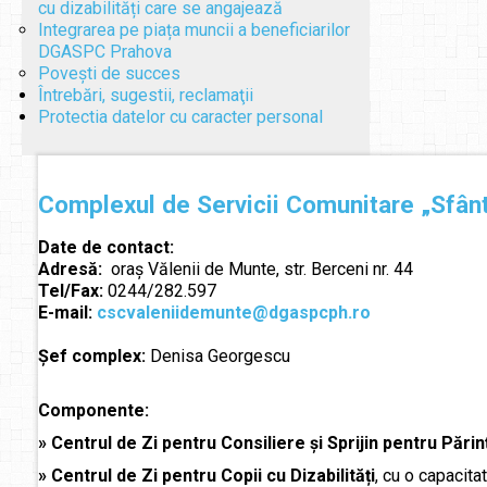
cu dizabilități care se angajează
Integrarea pe piața muncii a beneficiarilor
DGASPC Prahova
Povești de succes
Întrebări, sugestii, reclamaţii
Protectia datelor cu caracter personal
Complexul de Servicii Comunitare „Sfân
Date de contact:
Adresă:
oraș Vălenii de Munte, str. Berceni nr. 44
Tel/Fax:
0244/282.597
E-mail:
cscvaleniidemunte@dgaspcph.ro
Şef complex:
Denisa Georgescu
Componente:
»
Centrul de Zi pentru Consiliere și Sprijin pentru Părinț
»
Centrul de Zi pentru Copii cu Dizabilități
, cu o capacita