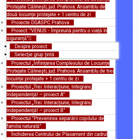
Protejate Călinești, jud. Prahova: Ansamblu de
două locuințe protejate + 1 centru de zi
Proiecte DGASPC Prahova
Proiect: ”VENUS - Împreună pentru o viață în
siguranță”
Despre proiect
Selecție grup țintă
Proiectul „Înființarea Complexului de Locuințe
Protejate Călinești, jud. Prahova: Ansamblu de trei
locuințe protejate + 1 centru de zi
Proiectul „Trei: Interacțiune, Integrare,
Independență! – proiect A”
Proiectul „Trei: Interacțiune, Integrare,
Independență! – proiect B”
Proiectul ”Prevenirea separării copilului de
familia naturală”
Închiderea Centrului de Plasament din cadrul