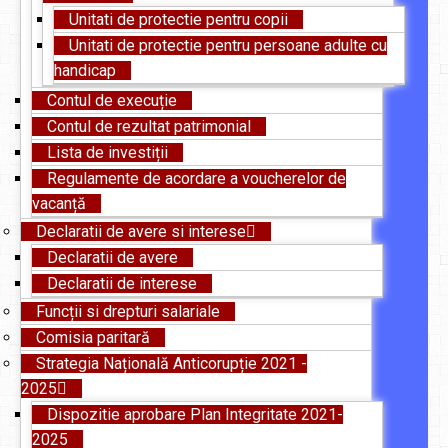
Unitati de protectie pentru copii
Unitati de protectie pentru persoane adulte cu
handicap
Contul de execuție
Contul de rezultat patrimonial
Lista de investiții
Regulamente de acordare a voucherelor de
vacanță
Declaratii de avere si interese
Declaratii de avere
Declaratii de interese
Funcții si drepturi salariale
Comisia paritară
Strategia Națională Anticorupție 2021 -
2025
Dispozitie aprobare Plan Integritate 2021-
2025