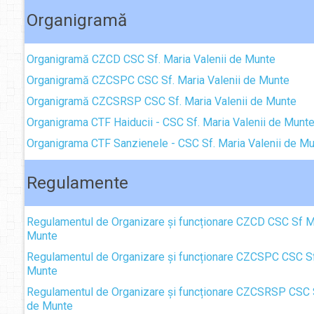
Organigramă
Organigramă CZCD CSC Sf. Maria Valenii de Munte
Organigramă CZCSPC CSC Sf. Maria Valenii de Munte
Organigramă CZCSRSP CSC Sf. Maria Valenii de Munte
Organigrama CTF Haiducii - CSC Sf. Maria Valenii de Munt
Organigrama CTF Sanzienele - CSC Sf. Maria Valenii de M
Regulamente
Regulamentul de Organizare și funcționare CZCD CSC Sf Ma
Munte
Regulamentul de Organizare și funcționare CZCSPC CSC Sf.
Munte
Regulamentul de Organizare și funcționare CZCSRSP CSC S
de Munte