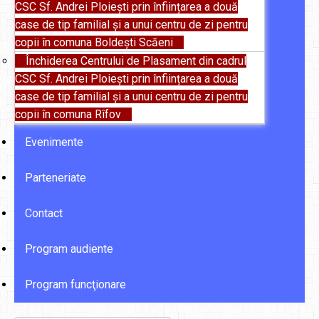
CSC Sf. Andrei Ploiești prin înființarea a două
case de tip familial și a unui centru de zi pentru
copii în comuna Boldești Scăeni
Închiderea Centrului de Plasament din cadrul
CSC Sf. Andrei Ploiești prin înființarea a două
case de tip familial și a unui centru de zi pentru
copii în comuna Rîfov
Evenimente
Parteneriate
Contact
Program audiente
Program funcţionare