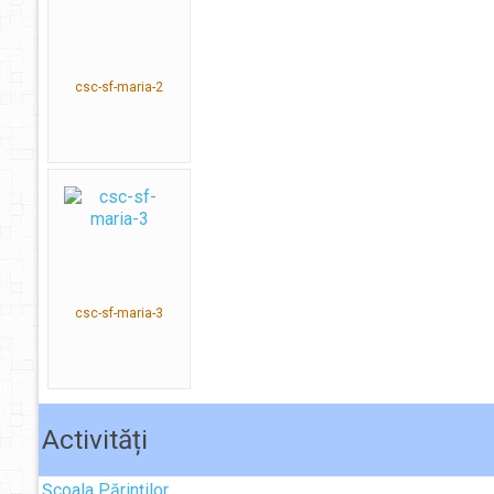
csc-sf-maria-2
csc-sf-maria-3
Activități
Școala Părinților