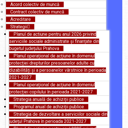
Acord colectiv de muncă
Contract colectiv de muncă
Acreditare
Strategii
Planul de actiune pentru anul 2026 privind
serviciile sociale administrate și finanțate din
bugetul județului Prahova
Planul operațional de acțiune în domeniul
protecției drepturilor presoanelor adulte cu
dizabilități și a persoanelor vârstnice în perioada
2021-2027
Planul operațional de acțiune în domeniul
protecției copilului în perioada 2021-2027
Strategia anuală de achiziții publice
Programul anual de achiziții publice
Strategia de dezvoltare a serviciilor sociale din
județul Prahova în perioada 2021-2027