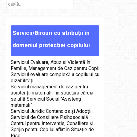
Servicii/Birouri
cu
atribuții
în
domeniul
protecției
copilului
Serviciul Evaluare, Abuz și Violență în
Familie, Management de Caz pentru Copii
Serviciul evaluare complexă a copilului cu
dizabilităţi
Serviciul management de caz pentru
asistenţii maternali - în structura căruia
se află Serviciul Social “Asistenți
maternali”
Serviciul Juridic Contencios și Adopții
Serviciul de Consiliere Psihosocială
Centrul pentru Intervenție, Consiliere și
Sprijin pentru Copilul aflat în Situație de
Risc