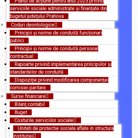
Planul de acțiune pentru anul 2025 privind
serviciile sociale administrate și finanțate din
bugetul județului Prahova
Coduri deontologice
Principii și norme de conduită funcționari
publici
Principii și norme de conduită personal
contractual
Rapoarte privind implementarea principiilor și
standardelor de conduită
Dispoziție privind modificarea componenței
comisiei paritare
Surse financiare
Bilanţ contabil
Buget
Costurile serviciilor sociale
Unitati de protectie sociala aflate in structura
institutiei